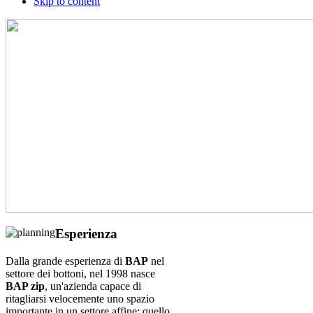
Skip to content
Esperienza
Dalla grande esperienza di
BAP
nel
settore dei bottoni, nel 1998 nasce
BAP zip
, un'azienda capace di
ritagliarsi velocemente uno spazio
importante in un settore affine: quello