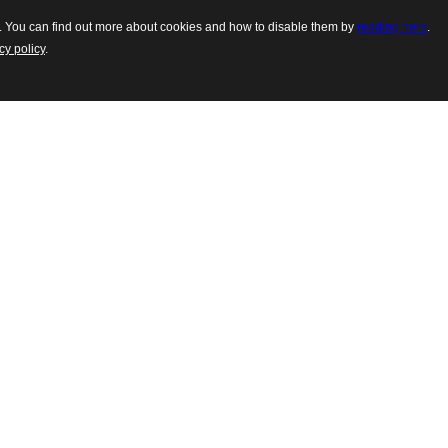
es. You can find out more about cookies and how to disable them by
reading here
.
cy policy
.