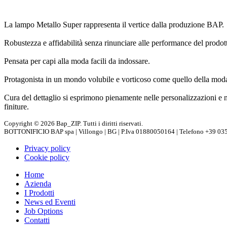
METALLO SUPER
La lampo Metallo Super rappresenta il vertice dalla produzione BAP.
METALLO STANDARD
Robustezza e affidabilità senza rinunciare alle performance del prodot
PRESSOFUSE
Pensata per capi alla moda facili da indossare.
SPIRALI
Protagonista in un mondo volubile e vorticoso come quello della mod
PRODOTTI SPECIALI
Cura del dettaglio si esprimono pienamente nelle personalizzazioni e n
finiture.
Copyright © 2026 Bap_ZIP. Tutti i diritti riservati.
BOTTONIFICIO BAP spa | Villongo | BG | P.Iva 01880050164 | Telefono +39 035
Privacy policy
Cookie policy
Home
Azienda
I Prodotti
News ed Eventi
Job Options
Contatti