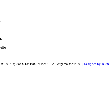
to.
a.
elle
 9390 | Cap.Soc.€ 1551000i.v. Iscr.R.E.A. Bergamo n°244401 |
Designed by Teknet